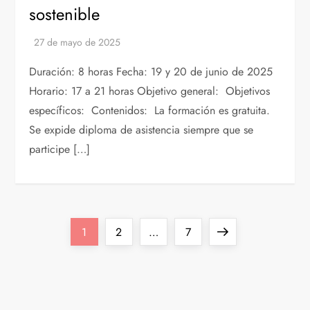
sostenible
Duración: 8 horas Fecha: 19 y 20 de junio de 2025
Horario: 17 a 21 horas Objetivo general: Objetivos
específicos: Contenidos: La formación es gratuita.
Se expide diploma de asistencia siempre que se
participe […]
P
Página
Página
Página
Siguiente
1
2
…
7
a
página
g