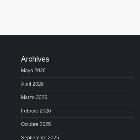
e
g
a
c
Archives
i
Mayo 2026
ó
Abril 2026
n
Marzo 2026
d
Febrero 2026
e
Octubre 2025
Septiembre 2025