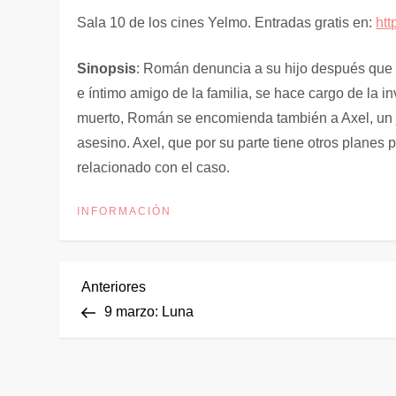
Sala 10 de los cines Yelmo. Entradas gratis en:
htt
Sinopsis
: Román denuncia a su hijo después que é
e íntimo amigo de la familia, se hace cargo de la i
muerto, Román se encomienda también a Axel, un jo
asesino. Axel, que por su parte tiene otros planes p
relacionado con el caso.
INFORMACIÓN
N
Entrada
Anteriores
anterior
9 marzo: Luna
a
v